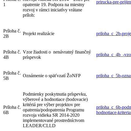
prirucka-pre-priji
1
opatrenie 19. Podpora na miestny
rozvoj v rámci iniciatívy vrátane
príloh:
Príloha č.
Projekt realizácie
priloha_c_2b-proje
2B
Príloha č.
Vzor žiadosti o nenávratný finančný
priloha_c_4b_-vzor
4B
príspevok
Príloha č.
Oznámenie o späťvzatí ŽoNFP
priloha_c_5b-ozna
5B
Podmienky poskytnutia príspevku,
výberové a hodnotiace (bodovacie)
kritériá pre výber projektov pre
Príloha č.
priloha_c_6b-podm
opatrenia/podopatrenia Programu
6B
hodnotiace-kriteri
rozvoja vidieka SR 2014-2020
implementované prostredníctvom
LEADER/CLLD