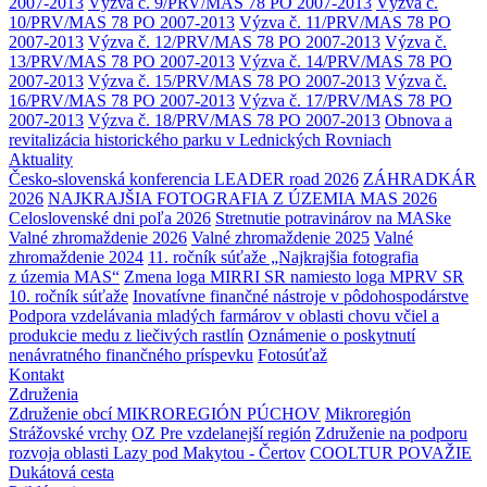
2007-2013
Výzva č. 9/PRV/MAS 78 PO 2007-2013
Výzva č.
10/PRV/MAS 78 PO 2007-2013
Výzva č. 11/PRV/MAS 78 PO
2007-2013
Výzva č. 12/PRV/MAS 78 PO 2007-2013
Výzva č.
13/PRV/MAS 78 PO 2007-2013
Výzva č. 14/PRV/MAS 78 PO
2007-2013
Výzva č. 15/PRV/MAS 78 PO 2007-2013
Výzva č.
16/PRV/MAS 78 PO 2007-2013
Výzva č. 17/PRV/MAS 78 PO
2007-2013
Výzva č. 18/PRV/MAS 78 PO 2007-2013
Obnova a
revitalizácia historického parku v Lednických Rovniach
Aktuality
Česko-slovenská konferencia LEADER road 2026
ZÁHRADKÁR
2026
NAJKRAJŠIA FOTOGRAFIA Z ÚZEMIA MAS 2026
Celoslovenské dni poľa 2026
Stretnutie potravinárov na MASke
Valné zhromaždenie 2026
Valné zhromaždenie 2025
Valné
zhromaždenie 2024
11. ročník súťaže „Najkrajšia fotografia
z územia MAS“
Zmena loga MIRRI SR namiesto loga MPRV SR
10. ročník súťaže
Inovatívne finančné nástroje v pôdohospodárstve
Podpora vzdelávania mladých farmárov v oblasti chovu včiel a
produkcie medu z liečivých rastlín
Oznámenie o poskytnutí
nenávratného finančného príspevku
Fotosúťaž
Kontakt
Združenia
Združenie obcí MIKROREGIÓN PÚCHOV
Mikroregión
Strážovské vrchy
OZ Pre vzdelanejší región
Združenie na podporu
rozvoja oblasti Lazy pod Makytou - Čertov
COOLTUR POVAŽIE
Dukátová cesta