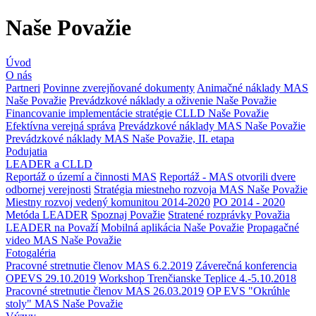
Naše Považie
Úvod
O nás
Partneri
Povinne zverejňované dokumenty
Animačné náklady MAS
Naše Považie
Prevádzkové náklady a oživenie Naše Považie
Financovanie implementácie stratégie CLLD Naše Považie
Efektívna verejná správa
Prevádzkové náklady MAS Naše Považie
Prevádzkové náklady MAS Naše Považie, II. etapa
Podujatia
LEADER a CLLD
Reportáž o území a činnosti MAS
Reportáž - MAS otvorili dvere
odbornej verejnosti
Stratégia miestneho rozvoja MAS Naše Považie
Miestny rozvoj vedený komunitou 2014-2020
PO 2014 - 2020
Metóda LEADER
Spoznaj Považie
Stratené rozprávky Považia
LEADER na Považí
Mobilná aplikácia Naše Považie
Propagačné
video MAS Naše Považie
Fotogaléria
Pracovné stretnutie členov MAS 6.2.2019
Záverečná konferencia
OPEVS 29.10.2019
Workshop Trenčianske Teplice 4.-5.10.2018
Pracovné stretnutie členov MAS 26.03.2019
OP EVS "Okrúhle
stoly" MAS Naše Považie