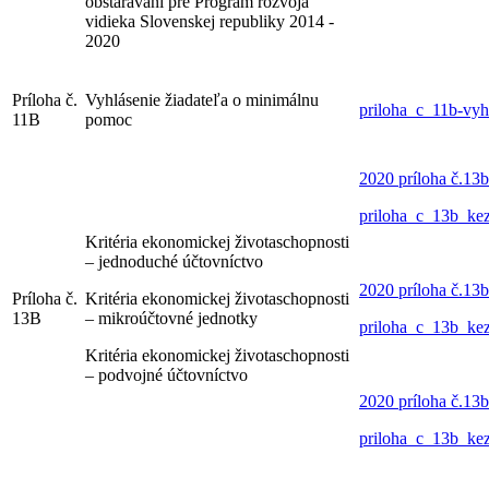
obstarávaní pre Program rozvoja
vidieka Slovenskej republiky 2014 -
2020
Príloha č.
Vyhlásenie žiadateľa o minimálnu
priloha_c_11b-vyh
11B
pomoc
2020 príloha č.13
priloha_c_13b_kez
Kritéria ekonomickej životaschopnosti
– jednoduché účtovníctvo
2020 príloha č.13
Príloha č.
Kritéria ekonomickej životaschopnosti
13B
– mikroúčtovné jednotky
priloha_c_13b_kez
Kritéria ekonomickej životaschopnosti
– podvojné účtovníctvo
2020 príloha č.13
priloha_c_13b_kez