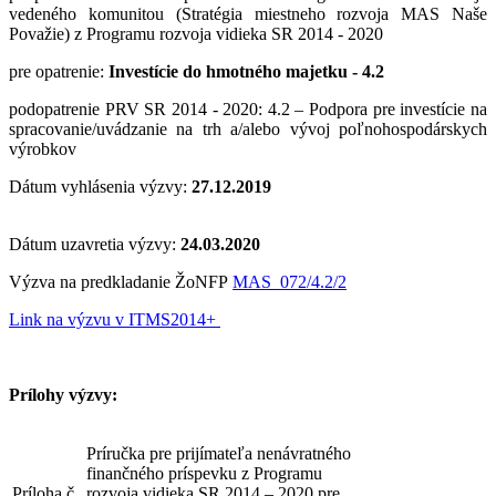
vedeného komunitou (Stratégia miestneho rozvoja MAS Naše
Považie) z Programu rozvoja vidieka SR 2014 - 2020
pre opatrenie:
Investície do hmotného majetku - 4.2
podopatrenie PRV SR 2014 - 2020: 4.2 – Podpora pre investície na
spracovanie/uvádzanie na trh a/alebo vývoj poľnohospodárskych
výrobkov
Dátum vyhlásenia výzvy:
27.12.2019
Dátum uzavretia výzvy:
24.03.2020
Výzva na predkladanie ŽoNFP
MAS_072/4.2/2
Link na výzvu v ITMS2014+
Prílohy výzvy:
Príručka pre prijímateľa nenávratného
finančného príspevku z Programu
Príloha č.
rozvoja vidieka SR 2014 – 2020 pre