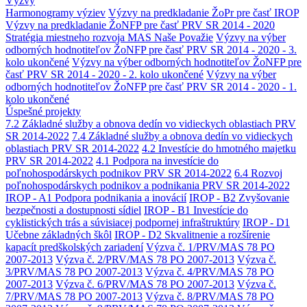
Výzvy
Harmonogramy výziev
Výzvy na predkladanie ŽoPr pre časť IROP
Výzvy na predkladanie ŽoNFP pre časť PRV SR 2014 - 2020
Stratégia miestneho rozvoja MAS Naše Považie
Výzvy na výber
odborných hodnotiteľov ŽoNFP pre časť PRV SR 2014 - 2020 - 3.
kolo ukončené
Výzvy na výber odborných hodnotiteľov ŽoNFP pre
časť PRV SR 2014 - 2020 - 2. kolo ukončené
Výzvy na výber
odborných hodnotiteľov ŽoNFP pre časť PRV SR 2014 - 2020 - 1.
kolo ukončené
Úspešné projekty
7.2 Základné služby a obnova dedín vo vidieckych oblastiach PRV
SR 2014-2022
7.4 Základné služby a obnova dedín vo vidieckych
oblastiach PRV SR 2014-2022
4.2 Investície do hmotného majetku
PRV SR 2014-2022
4.1 Podpora na investície do
poľnohospodárskych podnikov PRV SR 2014-2022
6.4 Rozvoj
poľnohospodárskych podnikov a podnikania PRV SR 2014-2022
IROP - A1 Podpora podnikania a inovácií
IROP - B2 Zvyšovanie
bezpečnosti a dostupnosti sídiel
IROP - B1 Investície do
cyklistických trás a súvisiacej podpornej infraštruktúry
IROP - D1
Učebne základných škôl
IROP - D2 Skvalitnenie a rozšírenie
kapacít predškolských zariadení
Výzva č. 1/PRV/MAS 78 PO
2007-2013
Výzva č. 2/PRV/MAS 78 PO 2007-2013
Výzva č.
3/PRV/MAS 78 PO 2007-2013
Výzva č. 4/PRV/MAS 78 PO
2007-2013
Výzva č. 6/PRV/MAS 78 PO 2007-2013
Výzva č.
7/PRV/MAS 78 PO 2007-2013
Výzva č. 8/PRV/MAS 78 PO