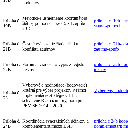
18B
podnikov
Metodické usmernenie koordinátora
Príloha č.
priloha_c_19b_met
štátnej pomoci č. 1/2015 z 1. apríla
19B
statnej-pomoci
2015
Príloha č.
Čestné vyhlásenie žiadateľa ku
priloha_c_21b-cest
21B
konfliktu záujmov
zaujmu-zonfp
Príloha č.
Formulár žiadosti o výpis z registra
priloha_c_22b_form
22B
trestov
trestov
Výberové a hodnotiace (bodovacie)
kritériá pre výber projektov v rámci
Výberové, hodnotia
Príloha č.
implementácie stratégie CLLD
23
schválené Riadiacim orgánom pre
PRV SR 2014 – 2020
Príloha č.
Koordinácia synergických účinkov a
priloha c 24b koor
24B
komplementarít medzi EŠIF
komplementarit-m