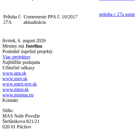
priloha c 27a usm
Príloha č.
Usmernenie PPA č. 10/2017
27A
aktualizácia
štvrtok, 6. august 2026
Meniny má
Jozefína
Posledné úspešné projekty
Viac projektov
Najbližšie podujatia
Užitočné odkazy
www.apa.sk
www.nsrv.sk
www.mirri.gov.sk
www.mpsr.sk
www.nssmas.eu
Kontakt
Sídlo:
MAS Naše Považie
Štefánikova 821/21
020 01 Púchov