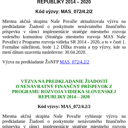
REPUBLIKY 2014 – 2020
Kód výzvy: MAS_072/4.2/2
Miestna akčná skupina Naše Považie aktualizovala výzvu na
predkladanie Žiadostí o poskytnutie nenávratného finančného
príspevku v rámci implementácie stratégie miestneho rozvoja
vedeného komunitou (Stratégia miestneho rozvoja MAS Naše
Považie) z Programu rozvoja vidieka SR 2014 - 2020, a to v časti 1.
Formálne náležitosti, bode 1.2 Dĺžka trvania a typ výzvy, kde sa
mení dátum uzavretia nasledovne: 30.04.2020.
Výzva na predkladanie ŽoNFP
MAS_072/4.2/2
VÝZVA NA PREDKLADANIE ŽIADOSTÍ
O NENÁVRATNÝ FINANČNÝ PRÍSPEVOK Z
PROGRAMU ROZVOJA VIDIEKA SLOVENSKEJ
REPUBLIKY 2014 – 2020
Kód výzvy: MAS_072/4.2/2
Miestna akčná skupina Naše Považie vyhlasuje výzvu na
predkladanie Žiadostí o poskytnutie nenávratného finančného
príspevku v rámci implementácie stratégie miestneho rozvoja