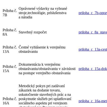
Oprávnené výdavky na vybrané
Príloha č.
stroje,technológie, príslušenstva
priloha_c_7b-opra
7B
a náradia
Príloha č.
Stavebný rozpočet
priloha_c_8a_stav
8A
Príloha č.
Čestné vyhlásenie k verejnému
priloha_c_13a-ces
13A
obstarávaniu
Dokumentácia k verejnému
Príloha č.
obstarávaniu/obstarávaniu v závislosti
priloha_c_15a-dok
15A
na postupe verejného obstarávania
Metodický pokyn pri zadávaní
zákaziek na dodanie tovaru,
uskutočnenie stavebných prác a na
Príloha č.
poskytnutie služieb pri uplatňovaní
priloha_c_16a-met
16A
sociálneho aspektu pri verejnom