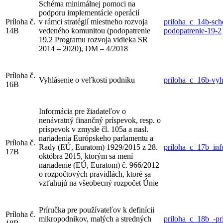
Schéma minimálnej pomoci na
podporu implementácie operácií
Príloha č.
v rámci stratégií miestneho rozvoja
priloha_c_14b-sc
14B
vedeného komunitou (podopatrenie
podopatrenie-19-2
19.2 Programu rozvoja vidieka SR
2014 – 2020), DM – 4/2018
Príloha č.
Vyhlásenie o veľkosti podniku
priloha_c_16b-vyh
16B
Informácia pre žiadateľov o
nenávratný finančný príspevok, resp. o
príspevok v zmysle čl. 105a a nasl.
nariadenia Európskeho parlamentu a
Príloha č.
Rady (EÚ, Euratom) 1929/2015 z 28.
priloha_c_17b_inf
17B
októbra 2015, ktorým sa mení
nariadenie (EÚ, Euratom) č. 966/2012
o rozpočtových pravidlách, ktoré sa
vzťahujú na všeobecný rozpočet Únie
Príručka pre používateľov k definícii
Príloha č.
mikropodnikov, malých a stredných
priloha_c_18b_-p