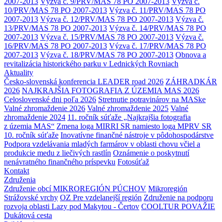
2007-2013
Výzva č. 9/PRV/MAS 78 PO 2007-2013
Výzva č.
10/PRV/MAS 78 PO 2007-2013
Výzva č. 11/PRV/MAS 78 PO
2007-2013
Výzva č. 12/PRV/MAS 78 PO 2007-2013
Výzva č.
13/PRV/MAS 78 PO 2007-2013
Výzva č. 14/PRV/MAS 78 PO
2007-2013
Výzva č. 15/PRV/MAS 78 PO 2007-2013
Výzva č.
16/PRV/MAS 78 PO 2007-2013
Výzva č. 17/PRV/MAS 78 PO
2007-2013
Výzva č. 18/PRV/MAS 78 PO 2007-2013
Obnova a
revitalizácia historického parku v Lednických Rovniach
Aktuality
Česko-slovenská konferencia LEADER road 2026
ZÁHRADKÁR
2026
NAJKRAJŠIA FOTOGRAFIA Z ÚZEMIA MAS 2026
Celoslovenské dni poľa 2026
Stretnutie potravinárov na MASke
Valné zhromaždenie 2026
Valné zhromaždenie 2025
Valné
zhromaždenie 2024
11. ročník súťaže „Najkrajšia fotografia
z územia MAS“
Zmena loga MIRRI SR namiesto loga MPRV SR
10. ročník súťaže
Inovatívne finančné nástroje v pôdohospodárstve
Podpora vzdelávania mladých farmárov v oblasti chovu včiel a
produkcie medu z liečivých rastlín
Oznámenie o poskytnutí
nenávratného finančného príspevku
Fotosúťaž
Kontakt
Združenia
Združenie obcí MIKROREGIÓN PÚCHOV
Mikroregión
Strážovské vrchy
OZ Pre vzdelanejší región
Združenie na podporu
rozvoja oblasti Lazy pod Makytou - Čertov
COOLTUR POVAŽIE
Dukátová cesta