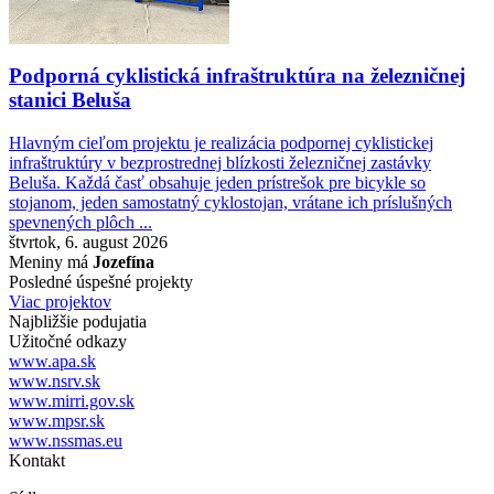
Podporná cyklistická infraštruktúra na železničnej
stanici Beluša
Hlavným cieľom projektu je realizácia podpornej cyklistickej
infraštruktúry v bezprostrednej blízkosti železničnej zastávky
Beluša. Každá časť obsahuje jeden prístrešok pre bicykle so
stojanom, jeden samostatný cyklostojan, vrátane ich príslušných
spevnených plôch ...
štvrtok, 6. august 2026
Meniny má
Jozefína
Posledné úspešné projekty
Viac projektov
Najbližšie podujatia
Užitočné odkazy
www.apa.sk
www.nsrv.sk
www.mirri.gov.sk
www.mpsr.sk
www.nssmas.eu
Kontakt