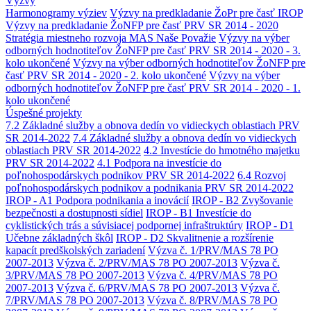
Výzvy
Harmonogramy výziev
Výzvy na predkladanie ŽoPr pre časť IROP
Výzvy na predkladanie ŽoNFP pre časť PRV SR 2014 - 2020
Stratégia miestneho rozvoja MAS Naše Považie
Výzvy na výber
odborných hodnotiteľov ŽoNFP pre časť PRV SR 2014 - 2020 - 3.
kolo ukončené
Výzvy na výber odborných hodnotiteľov ŽoNFP pre
časť PRV SR 2014 - 2020 - 2. kolo ukončené
Výzvy na výber
odborných hodnotiteľov ŽoNFP pre časť PRV SR 2014 - 2020 - 1.
kolo ukončené
Úspešné projekty
7.2 Základné služby a obnova dedín vo vidieckych oblastiach PRV
SR 2014-2022
7.4 Základné služby a obnova dedín vo vidieckych
oblastiach PRV SR 2014-2022
4.2 Investície do hmotného majetku
PRV SR 2014-2022
4.1 Podpora na investície do
poľnohospodárskych podnikov PRV SR 2014-2022
6.4 Rozvoj
poľnohospodárskych podnikov a podnikania PRV SR 2014-2022
IROP - A1 Podpora podnikania a inovácií
IROP - B2 Zvyšovanie
bezpečnosti a dostupnosti sídiel
IROP - B1 Investície do
cyklistických trás a súvisiacej podpornej infraštruktúry
IROP - D1
Učebne základných škôl
IROP - D2 Skvalitnenie a rozšírenie
kapacít predškolských zariadení
Výzva č. 1/PRV/MAS 78 PO
2007-2013
Výzva č. 2/PRV/MAS 78 PO 2007-2013
Výzva č.
3/PRV/MAS 78 PO 2007-2013
Výzva č. 4/PRV/MAS 78 PO
2007-2013
Výzva č. 6/PRV/MAS 78 PO 2007-2013
Výzva č.
7/PRV/MAS 78 PO 2007-2013
Výzva č. 8/PRV/MAS 78 PO