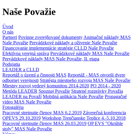
Naše Považie
Úvod
O nás
Partneri
Povinne zverejňované dokumenty
Animačné náklady MAS
Naše Považie
Prevádzkové náklady a oživenie Naše Považie
Financovanie implementácie stratégie CLLD Naše Považie
Efektívna verejná správa
Prevádzkové náklady MAS Naše Považie
Prevádzkové náklady MAS Naše Považie, II. etapa
Podujatia
LEADER a CLLD
Reportáž o území a činnosti MAS
Reportáž - MAS otvorili dvere
odbornej verejnosti
Stratégia miestneho rozvoja MAS Naše Považie
Miestny rozvoj vedený komunitou 2014-2020
PO 2014 - 2020
Metóda LEADER
Spoznaj Považie
Stratené rozprávky Považia
LEADER na Považí
Mobilná aplikácia Naše Považie
Propagačné
video MAS Naše Považie
Fotogaléria
Pracovné stretnutie členov MAS 6.2.2019
Záverečná konferencia
OPEVS 29.10.2019
Workshop Trenčianske Teplice 4.-5.10.2018
Pracovné stretnutie členov MAS 26.03.2019
OP EVS "Okrúhle
stoly" MAS Naše Považie