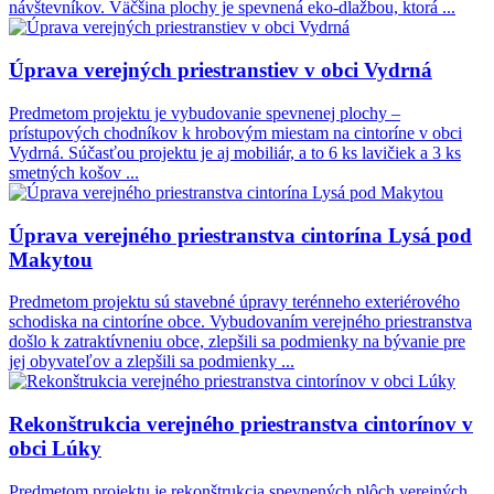
návštevníkov. Väčšina plochy je spevnená eko-dlažbou, ktorá ...
Úprava verejných priestranstiev v obci Vydrná
Predmetom projektu je vybudovanie spevnenej plochy –
prístupových chodníkov k hrobovým miestam na cintoríne v obci
Vydrná. Súčasťou projektu je aj mobiliár, a to 6 ks lavičiek a 3 ks
smetných košov ...
Úprava verejného priestranstva cintorína Lysá pod
Makytou
Predmetom projektu sú stavebné úpravy terénneho exteriérového
schodiska na cintoríne obce. Vybudovaním verejného priestranstva
došlo k zatraktívneniu obce, zlepšili sa podmienky na bývanie pre
jej obyvateľov a zlepšili sa podmienky ...
Rekonštrukcia verejného priestranstva cintorínov v
obci Lúky
Predmetom projektu je rekonštrukcia spevnených plôch verejných