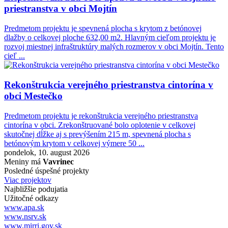
priestranstva v obci Mojtín
Predmetom projektu je spevnená plocha s krytom z betónovej
dlažby o celkovej ploche 632,00 m2. Hlavným cieľom projektu je
rozvoj miestnej infraštruktúry malých rozmerov v obci Mojtín. Tento
cieľ ...
Rekonštrukcia verejného priestranstva cintorína v
obci Mestečko
Predmetom projektu je rekonštrukcia verejného priestranstva
cintorína v obci. Zrekonštruované bolo oplotenie v celkovej
skutočnej dĺžke aj s prevýšením 215 m, spevnená plocha s
betónovým krytom v celkovej výmere 50 ...
pondelok, 10. august 2026
Meniny má
Vavrinec
Posledné úspešné projekty
Viac projektov
Najbližšie podujatia
Užitočné odkazy
www.apa.sk
www.nsrv.sk
www.mirri.gov.sk