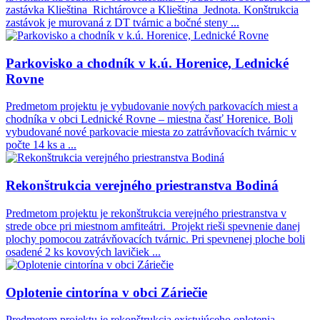
zastávka Klieština_Richtárovce a Klieština_Jednota. Konštrukcia
zastávok je murovaná z DT tvárnic a bočné steny ...
Parkovisko a chodník v k.ú. Horenice, Lednické
Rovne
Predmetom projektu je vybudovanie nových parkovacích miest a
chodníka v obci Lednické Rovne – miestna časť Horenice. Boli
vybudované nové parkovacie miesta zo zatrávňovacích tvárnic v
počte 14 ks a ...
Rekonštrukcia verejného priestranstva Bodiná
Predmetom projektu je rekonštrukcia verejného priestranstva v
strede obce pri miestnom amfiteátri. Projekt rieši spevnenie danej
plochy pomocou zatrávňovacích tvárnic. Pri spevnenej ploche boli
osadené 2 ks kovových lavičiek ...
Oplotenie cintorína v obci Záriečie
Predmetom projektu je rekonštrukcia existujúceho oplotenia