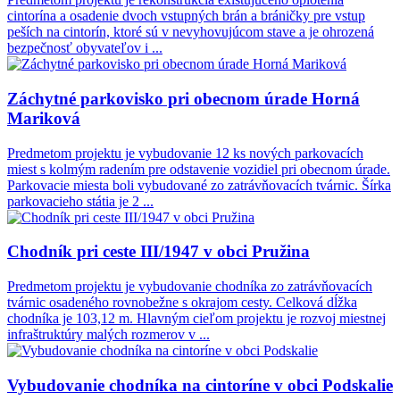
cintorína a osadenie dvoch vstupných brán a bráničky pre vstup
peších na cintorín, ktoré sú v nevyhovujúcom stave a je ohrozená
bezpečnosť obyvateľov i ...
Záchytné parkovisko pri obecnom úrade Horná
Mariková
Predmetom projektu je vybudovanie 12 ks nových parkovacích
miest s kolmým radením pre odstavenie vozidiel pri obecnom úrade.
Parkovacie miesta boli vybudované zo zatrávňovacích tvárnic. Šírka
parkovacieho státia je 2 ...
Chodník pri ceste III/1947 v obci Pružina
Predmetom projektu je vybudovanie chodníka zo zatrávňovacích
tvárnic osadeného rovnobežne s okrajom cesty. Celková dĺžka
chodníka je 103,12 m. Hlavným cieľom projektu je rozvoj miestnej
infraštruktúry malých rozmerov v ...
Vybudovanie chodníka na cintoríne v obci Podskalie