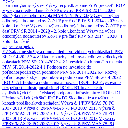
Výzvy
Harmonogramy výziev
Výzvy na predkladanie ŽoPr pre časť IROP
Výzvy na predkladanie ŽoNFP pre časť PRV SR 2014 - 2020
Stratégia miestneho rozvoja MAS Naše Považie
Výzvy na výber
odborných hodnotiteľov ŽoNFP pre časť PRV SR 2014 - 2020 - 3.
kolo ukončené
Výzvy na výber odborných hodnotiteľov ŽoNFP pre
časť PRV SR 2014 - 2020 - 2. kolo ukončené
Výzvy na výber
odborných hodnotiteľov ŽoNFP pre časť PRV SR 2014 - 2020 - 1.
kolo ukončené
Úspešné projekty
7.2 Základné služby a obnova dedín vo vidieckych oblastiach PRV
SR 2014-2022
7.4 Základné služby a obnova dedín vo vidieckych
oblastiach PRV SR 2014-2022
4.2 Investície do hmotného majetku
PRV SR 2014-2022
4.1 Podpora na investície do
poľnohospodárskych podnikov PRV SR 2014-2022
6.4 Rozvoj
poľnohospodárskych podnikov a podnikania PRV SR 2014-2022
IROP - A1 Podpora podnikania a inovácií
IROP - B2 Zvyšovanie
bezpečnosti a dostupnosti sídiel
IROP - B1 Investície do
cyklistických trás a súvisiacej podpornej infraštruktúry
IROP - D1
Učebne základných škôl
IROP - D2 Skvalitnenie a rozšírenie
kapacít predškolských zariadení
Výzva č. 1/PRV/MAS 78 PO
2007-2013
Výzva č. 2/PRV/MAS 78 PO 2007-2013
Výzva č.
3/PRV/MAS 78 PO 2007-2013
Výzva č. 4/PRV/MAS 78 PO
2007-2013
Výzva č. 6/PRV/MAS 78 PO 2007-2013
Výzva č.
7/PRV/MAS 78 PO 2007-2013
Výzva č. 8/PRV/MAS 78 PO