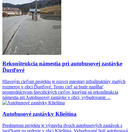
Rekonštrukcia námestia pri autobusovej zastávke
Ďurďové
Hlavným cieľom projektu je rozvoj miestnej infraštruktúry malých
rozmerov v obci Ďurďové. Tento cieľ sa bude napĺňať
prostredníctvom špecifických cieľov, ktorými sú rekonštrukcia
námestia pri Autobusovej zastávke v obci, vybudovanie ...
Autobusové zastávky Klieština
Predmetom projektu je výstavba dvoch autobusových zastávok s
lavičkami na sedenie v obci Klieština. Vybudované boli autobusová