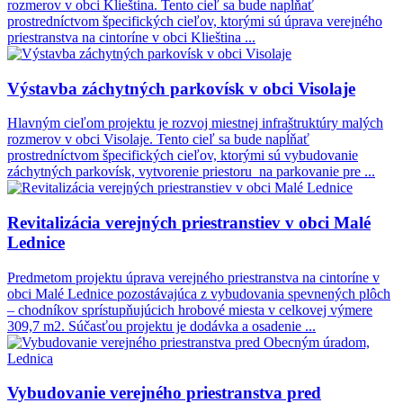
rozmerov v obci Klieština. Tento cieľ sa bude napĺňať
prostredníctvom špecifických cieľov, ktorými sú úprava verejného
priestranstva na cintoríne v obci Klieština ...
Výstavba záchytných parkovísk v obci Visolaje
Hlavným cieľom projektu je rozvoj miestnej infraštruktúry malých
rozmerov v obci Visolaje. Tento cieľ sa bude napĺňať
prostredníctvom špecifických cieľov, ktorými sú vybudovanie
záchytných parkovísk, vytvorenie priestoru na parkovanie pre ...
Revitalizácia verejných priestranstiev v obci Malé
Lednice
Predmetom projektu úprava verejného priestranstva na cintoríne v
obci Malé Lednice pozostávajúca z vybudovania spevnených plôch
– chodníkov sprístupňujúcich hrobové miesta v celkovej výmere
309,7 m2. Súčasťou projektu je dodávka a osadenie ...
Vybudovanie verejného priestranstva pred