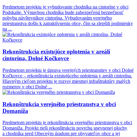
Predmetom projektu je vybudovanie chodníka na cintoríne v obci
Podskalie. Výstavbou chodníka bude zabezpečená bezpečnosť
pohybu návštevníkov cintorína. Vybudovaním verejného
priestranstva došlo k zatraktívneniu obce, čím sa zlepšili podmienky
na ...
Rekonštrukcia existujúce oplotenia v areáli
cintorína, Dolné Kočkovce
Predmetom projektu je úprava verejných priestranstiev v obci Dolné
Kočkovce – rekonštrukcia existujúceho oplotenia v areáli cintorína.
Hlavným cieľom projektu je rozvoj miestnej infraštruktúry malých
rozmerov v obci Dolné ...
Rekonštrukcia verejného priestranstva v obci
Domaniža
Predmetom projektu je rekonštrukcia verejného priestranstva v obci
Domaniža. Projekt rieši rekonštrukciu povrchu spevnenej plochy
a chodníka pred Obecným úradom pre obyvateľov obce a jej