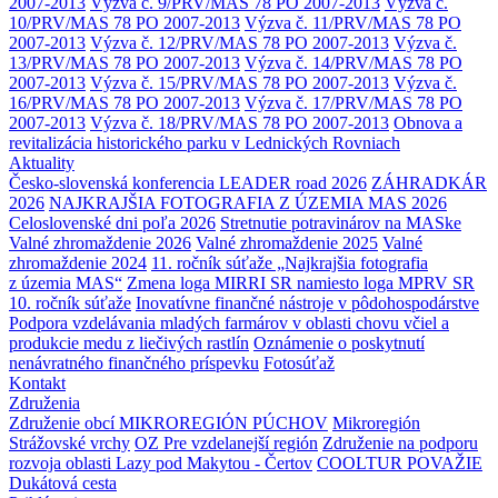
2007-2013
Výzva č. 9/PRV/MAS 78 PO 2007-2013
Výzva č.
10/PRV/MAS 78 PO 2007-2013
Výzva č. 11/PRV/MAS 78 PO
2007-2013
Výzva č. 12/PRV/MAS 78 PO 2007-2013
Výzva č.
13/PRV/MAS 78 PO 2007-2013
Výzva č. 14/PRV/MAS 78 PO
2007-2013
Výzva č. 15/PRV/MAS 78 PO 2007-2013
Výzva č.
16/PRV/MAS 78 PO 2007-2013
Výzva č. 17/PRV/MAS 78 PO
2007-2013
Výzva č. 18/PRV/MAS 78 PO 2007-2013
Obnova a
revitalizácia historického parku v Lednických Rovniach
Aktuality
Česko-slovenská konferencia LEADER road 2026
ZÁHRADKÁR
2026
NAJKRAJŠIA FOTOGRAFIA Z ÚZEMIA MAS 2026
Celoslovenské dni poľa 2026
Stretnutie potravinárov na MASke
Valné zhromaždenie 2026
Valné zhromaždenie 2025
Valné
zhromaždenie 2024
11. ročník súťaže „Najkrajšia fotografia
z územia MAS“
Zmena loga MIRRI SR namiesto loga MPRV SR
10. ročník súťaže
Inovatívne finančné nástroje v pôdohospodárstve
Podpora vzdelávania mladých farmárov v oblasti chovu včiel a
produkcie medu z liečivých rastlín
Oznámenie o poskytnutí
nenávratného finančného príspevku
Fotosúťaž
Kontakt
Združenia
Združenie obcí MIKROREGIÓN PÚCHOV
Mikroregión
Strážovské vrchy
OZ Pre vzdelanejší región
Združenie na podporu
rozvoja oblasti Lazy pod Makytou - Čertov
COOLTUR POVAŽIE
Dukátová cesta