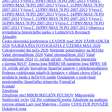
2007-2013
Výzva č. 9/PRV/MAS 78 PO 2007-2013
Výzva č.
10/PRV/MAS 78 PO 2007-2013
Výzva č. 11/PRV/MAS 78 PO
2007-2013
Výzva č. 12/PRV/MAS 78 PO 2007-2013
Výzva č.
13/PRV/MAS 78 PO 2007-2013
Výzva č. 14/PRV/MAS 78 PO
2007-2013
Výzva č. 15/PRV/MAS 78 PO 2007-2013
Výzva č.
16/PRV/MAS 78 PO 2007-2013
Výzva č. 17/PRV/MAS 78 PO
2007-2013
Výzva č. 18/PRV/MAS 78 PO 2007-2013
Obnova a
revitalizácia historického parku v Lednických Rovniach
Aktuality
Česko-slovenská konferencia LEADER road 2026
ZÁHRADKÁR
2026
NAJKRAJŠIA FOTOGRAFIA Z ÚZEMIA MAS 2026
Celoslovenské dni poľa 2026
Stretnutie potravinárov na MASke
Valné zhromaždenie 2026
Valné zhromaždenie 2025
Valné
zhromaždenie 2024
11. ročník súťaže „Najkrajšia fotografia
z územia MAS“
Zmena loga MIRRI SR namiesto loga MPRV SR
10. ročník súťaže
Inovatívne finančné nástroje v pôdohospodárstve
Podpora vzdelávania mladých farmárov v oblasti chovu včiel a
produkcie medu z liečivých rastlín
Oznámenie o poskytnutí
nenávratného finančného príspevku
Fotosúťaž
Kontakt
Združenia
Združenie obcí MIKROREGIÓN PÚCHOV
Mikroregión
Strážovské vrchy
OZ Pre vzdelanejší región
Združenie na podporu
rozvoja oblasti Lazy pod Makytou - Čertov
COOLTUR POVAŽIE
Dukátová cesta