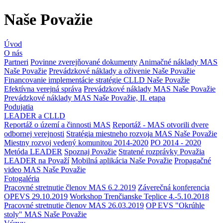
Naše Považie
Úvod
O nás
Partneri
Povinne zverejňované dokumenty
Animačné náklady MAS
Naše Považie
Prevádzkové náklady a oživenie Naše Považie
Financovanie implementácie stratégie CLLD Naše Považie
Efektívna verejná správa
Prevádzkové náklady MAS Naše Považie
Prevádzkové náklady MAS Naše Považie, II. etapa
Podujatia
LEADER a CLLD
Reportáž o území a činnosti MAS
Reportáž - MAS otvorili dvere
odbornej verejnosti
Stratégia miestneho rozvoja MAS Naše Považie
Miestny rozvoj vedený komunitou 2014-2020
PO 2014 - 2020
Metóda LEADER
Spoznaj Považie
Stratené rozprávky Považia
LEADER na Považí
Mobilná aplikácia Naše Považie
Propagačné
video MAS Naše Považie
Fotogaléria
Pracovné stretnutie členov MAS 6.2.2019
Záverečná konferencia
OPEVS 29.10.2019
Workshop Trenčianske Teplice 4.-5.10.2018
Pracovné stretnutie členov MAS 26.03.2019
OP EVS "Okrúhle
stoly" MAS Naše Považie