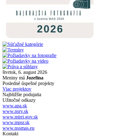
štvrtok, 6. august 2026
Meniny má
Jozefína
Posledné úspešné projekty
Viac projektov
Najbližšie podujatia
Užitočné odkazy
www.apa.sk
www.nsrv.sk
www.mirri.gov.sk
www.mpsr.sk
www.nssmas.eu
Kontakt