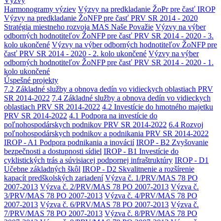
Výzvy
Harmonogramy výziev
Výzvy na predkladanie ŽoPr pre časť IROP
Výzvy na predkladanie ŽoNFP pre časť PRV SR 2014 - 2020
Stratégia miestneho rozvoja MAS Naše Považie
Výzvy na výber
odborných hodnotiteľov ŽoNFP pre časť PRV SR 2014 - 2020 - 3.
kolo ukončené
Výzvy na výber odborných hodnotiteľov ŽoNFP pre
časť PRV SR 2014 - 2020 - 2. kolo ukončené
Výzvy na výber
odborných hodnotiteľov ŽoNFP pre časť PRV SR 2014 - 2020 - 1.
kolo ukončené
Úspešné projekty
7.2 Základné služby a obnova dedín vo vidieckych oblastiach PRV
SR 2014-2022
7.4 Základné služby a obnova dedín vo vidieckych
oblastiach PRV SR 2014-2022
4.2 Investície do hmotného majetku
PRV SR 2014-2022
4.1 Podpora na investície do
poľnohospodárskych podnikov PRV SR 2014-2022
6.4 Rozvoj
poľnohospodárskych podnikov a podnikania PRV SR 2014-2022
IROP - A1 Podpora podnikania a inovácií
IROP - B2 Zvyšovanie
bezpečnosti a dostupnosti sídiel
IROP - B1 Investície do
cyklistických trás a súvisiacej podpornej infraštruktúry
IROP - D1
Učebne základných škôl
IROP - D2 Skvalitnenie a rozšírenie
kapacít predškolských zariadení
Výzva č. 1/PRV/MAS 78 PO
2007-2013
Výzva č. 2/PRV/MAS 78 PO 2007-2013
Výzva č.
3/PRV/MAS 78 PO 2007-2013
Výzva č. 4/PRV/MAS 78 PO
2007-2013
Výzva č. 6/PRV/MAS 78 PO 2007-2013
Výzva č.
7/PRV/MAS 78 PO 2007-2013
Výzva č. 8/PRV/MAS 78 PO