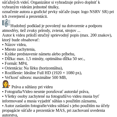
súťažných videí. Organizátor si vyhradzuje právo doplniť k
vybraným videám jednotné titulky,
označenie autora a grafické prvky súťaže (napr. logo NSRV SR) pri
ich zverejnení a prezentácii.
Hudobný podklad je povolený na dotvorenie a podporu
atmosféry, tiež zvuky prírody, zvierat, strojov ...
Autor k videu priloží stručný sprievodný popis (max. 200 znakov),
ktorý bude obsahovať:
• Názov videa,
• Miesto zachytenia,
• Krátke predstavenie námetu alebo príbehu,
• Dĺžka: max. 1,5 minúty, optimálna dĺžka 50 sec.,
• Formát: MP4,
• Orientácia: Na šírku (horizontálna),
• Rozlíšenie: Ideálne Full HD (1920 × 1080 px),
• Veľkosť súboru: maximálne 500 MB,
Práva a súhlasy pri videu
• Fotografia/Video nesmie porušovať autorské práva,
• Všetky osoby zachytené na fotografií/vo videu musia byť
informované a musia vyjadriť súhlas s použitím záznamu,
• Autor zaslaním fotografie/videa súhlasí s jeho použitím na účely
propagácie súťaže a prezentácie MAS, pri zachovaní uvedenia
autorstva,