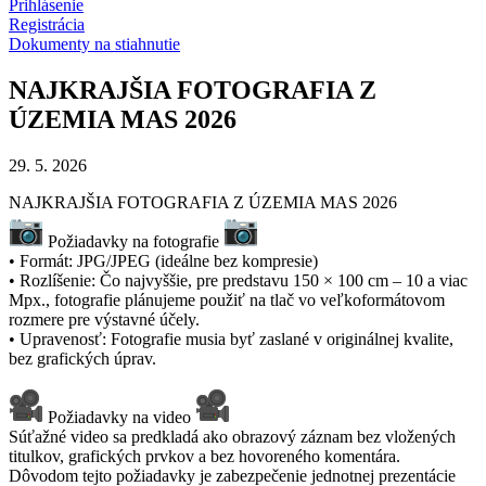
Prihlásenie
Registrácia
Dokumenty na stiahnutie
NAJKRAJŠIA FOTOGRAFIA Z
ÚZEMIA MAS 2026
29. 5. 2026
NAJKRAJŠIA FOTOGRAFIA Z ÚZEMIA MAS 2026
Požiadavky na fotografie
• Formát: JPG/JPEG (ideálne bez kompresie)
• Rozlíšenie: Čo najvyššie, pre predstavu 150 × 100 cm – 10 a viac
Mpx., fotografie plánujeme použiť na tlač vo veľkoformátovom
rozmere pre výstavné účely.
• Upravenosť: Fotografie musia byť zaslané v originálnej kvalite,
bez grafických úprav.
Požiadavky na video
Súťažné video sa predkladá ako obrazový záznam bez vložených
titulkov, grafických prvkov a bez hovoreného komentára.
Dôvodom tejto požiadavky je zabezpečenie jednotnej prezentácie