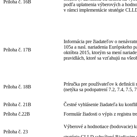
Príloha č. 16B
podľa uplatnenia výberových a hodnoti
v rámci implementácie stratégie CLL
Informácia pre žiadateľov o nenávratn
105a a nasl. nariadenia Európskeho 
Príloha č. 17B
októbra 2015, ktorým sa mení nariad
pravidlách, ktoré sa vzťahujú na vše
Príručka pre používateľov k definíci
Príloha č. 18B
(netýka sa podopatrení 7.2, 7.4, 7.5, 7
Príloha č. 21B
Čestné vyhlásenie žiadateľa ku konfl
Príloha č.22B
Formulár žiadosti o výpis z registra tr
Výberové a hodnotiace (bodovacie) kr
Príloha č. 23
stratégie CLLD schválené Riadiaci