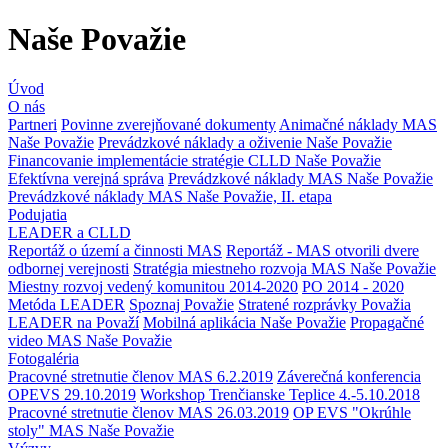
Naše Považie
Úvod
O nás
Partneri
Povinne zverejňované dokumenty
Animačné náklady MAS
Naše Považie
Prevádzkové náklady a oživenie Naše Považie
Financovanie implementácie stratégie CLLD Naše Považie
Efektívna verejná správa
Prevádzkové náklady MAS Naše Považie
Prevádzkové náklady MAS Naše Považie, II. etapa
Podujatia
LEADER a CLLD
Reportáž o území a činnosti MAS
Reportáž - MAS otvorili dvere
odbornej verejnosti
Stratégia miestneho rozvoja MAS Naše Považie
Miestny rozvoj vedený komunitou 2014-2020
PO 2014 - 2020
Metóda LEADER
Spoznaj Považie
Stratené rozprávky Považia
LEADER na Považí
Mobilná aplikácia Naše Považie
Propagačné
video MAS Naše Považie
Fotogaléria
Pracovné stretnutie členov MAS 6.2.2019
Záverečná konferencia
OPEVS 29.10.2019
Workshop Trenčianske Teplice 4.-5.10.2018
Pracovné stretnutie členov MAS 26.03.2019
OP EVS "Okrúhle
stoly" MAS Naše Považie