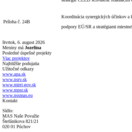
Koordinácia synergických účinkov a 
Príloha č. 24B
podpory EÚ/SR a stratégiami miestn
štvrtok, 6. august 2026
Meniny má
Jozefína
Posledné úspešné projekty
Viac projektov
Najbližšie podujatia
Užitočné odkazy
www.apa.sk
www.nsrv.sk
www.mirri.gov.sk
www.mpsr.sk
www.nssmas.eu
Kontakt
Sídlo:
MAS Naše Považie
Štefánikova 821/21
020 01 Púchov