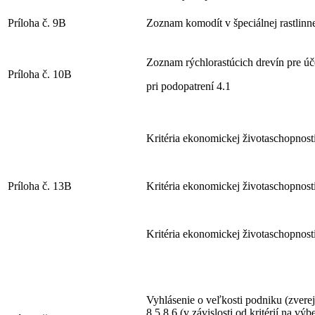
Príloha č. 9B
Zoznam komodít v špeciálnej rastlinne
Zoznam rýchlorastúcich drevín pre úče
Príloha č. 10B
pri podopatrení 4.1
Kritéria ekonomickej životaschopnost
Príloha č. 13B
Kritéria ekonomickej životaschopnost
Kritéria ekonomickej životaschopnost
Vyhlásenie o veľkosti podniku (zverejňu
8.5,8.6 (v závislosti od kritérií na 