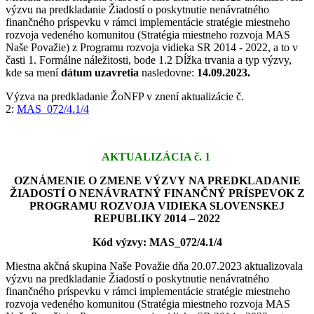
výzvu na predkladanie Žiadostí o poskytnutie nenávratného
finančného príspevku v rámci implementácie stratégie miestneho
rozvoja vedeného komunitou (Stratégia miestneho rozvoja MAS
Naše Považie) z Programu rozvoja vidieka SR 2014 - 2022, a to v
časti 1. Formálne náležitosti, bode 1.2 Dĺžka trvania a typ výzvy,
kde sa mení
dátum uzavretia
nasledovne:
14.09.2023.
Výzva na predkladanie ŽoNFP v znení aktualizácie č.
2:
MAS_072/4.1/4
AKTUALIZÁCIA č. 1
OZNÁMENIE O ZMENE VÝZVY NA PREDKLADANIE
ŽIADOSTÍ O NENÁVRATNÝ FINANČNÝ PRÍSPEVOK Z
PROGRAMU ROZVOJA VIDIEKA SLOVENSKEJ
REPUBLIKY 2014 – 2022
Kód výzvy: MAS_072/4.1/4
Miestna akčná skupina Naše Považie dňa 20.07.2023 aktualizovala
výzvu na predkladanie Žiadostí o poskytnutie nenávratného
finančného príspevku v rámci implementácie stratégie miestneho
rozvoja vedeného komunitou (Stratégia miestneho rozvoja MAS