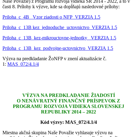
Naše Považie) z Programu rozvoja vidieka SR 2014 - 2022, a to v
časti 8. Prílohy k výzve, kde sa dopĺňajú nasledovné prílohy:
Priloha_c_4B_ Vzor ziadosti o NFP_VERZIA 1.5
Priloha_c_13B kez_jednoduche_uctovnictvo_VERZIA 1.5
Priloha_c_13B_kez-mikrouctovne-jednotky_ VERZIA 1.5
Priloha_c_13B_kez_podvojne-uctovnictvo_VERZIA 1.5
Výzva na predkladanie ŽoNFP v znení aktualizácie č.
1:
MAS_072/4.1/4
VÝZVA NA PREDKLADANIE ŽIADOSTÍ
O NENÁVRATNÝ FINANČNÝ PRÍSPEVOK Z
PROGRAMU ROZVOJA VIDIEKA SLOVENSKEJ
REPUBLIKY 2014 – 2022
Kód výzvy: MAS_072/4.1/4
Miestna akčná skupina Naše Považie vyhlasuje výzvu na