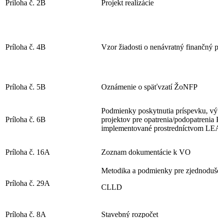
Príloha č. 2B
Projekt realizácie
Príloha č. 4B
Vzor žiadosti o nenávratný finančný 
Príloha č. 5B
Oznámenie o späťvzatí ŽoNFP
Podmienky poskytnutia príspevku, výb
Príloha č. 6B
projektov pre opatrenia/podopatreni
implementované prostredníctvom
Príloha č. 16A
Zoznam dokumentácie k VO
Metodika a podmienky pre zjednoduše
Príloha č. 29A
CLLD
Príloha č. 8A
Stavebný rozpočet