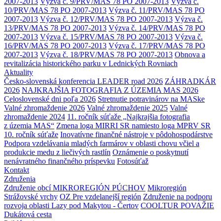
2007-2013
Výzva č. 9/PRV/MAS 78 PO 2007-2013
Výzva č.
10/PRV/MAS 78 PO 2007-2013
Výzva č. 11/PRV/MAS 78 PO
2007-2013
Výzva č. 12/PRV/MAS 78 PO 2007-2013
Výzva č.
13/PRV/MAS 78 PO 2007-2013
Výzva č. 14/PRV/MAS 78 PO
2007-2013
Výzva č. 15/PRV/MAS 78 PO 2007-2013
Výzva č.
16/PRV/MAS 78 PO 2007-2013
Výzva č. 17/PRV/MAS 78 PO
2007-2013
Výzva č. 18/PRV/MAS 78 PO 2007-2013
Obnova a
revitalizácia historického parku v Lednických Rovniach
Aktuality
Česko-slovenská konferencia LEADER road 2026
ZÁHRADKÁR
2026
NAJKRAJŠIA FOTOGRAFIA Z ÚZEMIA MAS 2026
Celoslovenské dni poľa 2026
Stretnutie potravinárov na MASke
Valné zhromaždenie 2026
Valné zhromaždenie 2025
Valné
zhromaždenie 2024
11. ročník súťaže „Najkrajšia fotografia
z územia MAS“
Zmena loga MIRRI SR namiesto loga MPRV SR
10. ročník súťaže
Inovatívne finančné nástroje v pôdohospodárstve
Podpora vzdelávania mladých farmárov v oblasti chovu včiel a
produkcie medu z liečivých rastlín
Oznámenie o poskytnutí
nenávratného finančného príspevku
Fotosúťaž
Kontakt
Združenia
Združenie obcí MIKROREGIÓN PÚCHOV
Mikroregión
Strážovské vrchy
OZ Pre vzdelanejší región
Združenie na podporu
rozvoja oblasti Lazy pod Makytou - Čertov
COOLTUR POVAŽIE
Dukátová cesta