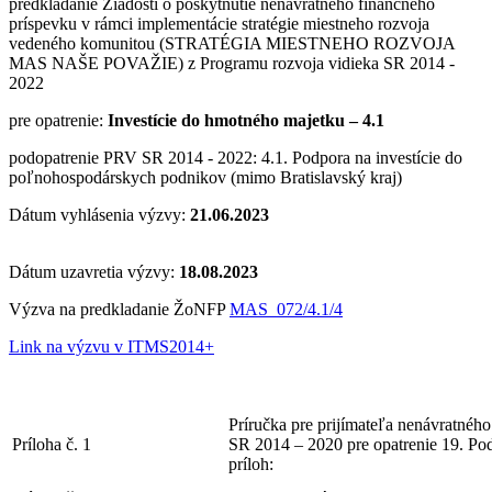
predkladanie Žiadostí o poskytnutie nenávratného finančného
príspevku v rámci implementácie stratégie miestneho rozvoja
vedeného komunitou (STRATÉGIA MIESTNEHO ROZVOJA
MAS NAŠE POVAŽIE) z Programu rozvoja vidieka SR 2014 -
2022
pre opatrenie:
Investície do hmotného majetku – 4.1
podopatrenie PRV SR 2014 - 2022: 4.1. Podpora na investície do
poľnohospodárskych podnikov (mimo Bratislavský kraj)
Dátum vyhlásenia výzvy:
21.06.2023
Dátum uzavretia výzvy:
18.08.2023
Výzva na predkladanie ŽoNFP
MAS_072/4.1/4
Link na výzvu v ITMS2014+
Príručka pre prijímateľa nenávratnéh
Príloha č. 1
SR 2014 – 2020 pre opatrenie 19. Podp
príloh: