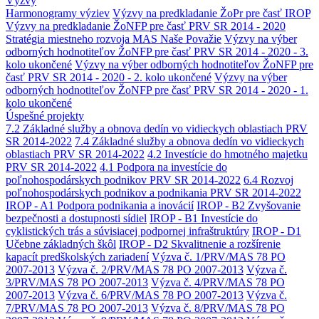
Výzvy
Harmonogramy výziev
Výzvy na predkladanie ŽoPr pre časť IROP
Výzvy na predkladanie ŽoNFP pre časť PRV SR 2014 - 2020
Stratégia miestneho rozvoja MAS Naše Považie
Výzvy na výber
odborných hodnotiteľov ŽoNFP pre časť PRV SR 2014 - 2020 - 3.
kolo ukončené
Výzvy na výber odborných hodnotiteľov ŽoNFP pre
časť PRV SR 2014 - 2020 - 2. kolo ukončené
Výzvy na výber
odborných hodnotiteľov ŽoNFP pre časť PRV SR 2014 - 2020 - 1.
kolo ukončené
Úspešné projekty
7.2 Základné služby a obnova dedín vo vidieckych oblastiach PRV
SR 2014-2022
7.4 Základné služby a obnova dedín vo vidieckych
oblastiach PRV SR 2014-2022
4.2 Investície do hmotného majetku
PRV SR 2014-2022
4.1 Podpora na investície do
poľnohospodárskych podnikov PRV SR 2014-2022
6.4 Rozvoj
poľnohospodárskych podnikov a podnikania PRV SR 2014-2022
IROP - A1 Podpora podnikania a inovácií
IROP - B2 Zvyšovanie
bezpečnosti a dostupnosti sídiel
IROP - B1 Investície do
cyklistických trás a súvisiacej podpornej infraštruktúry
IROP - D1
Učebne základných škôl
IROP - D2 Skvalitnenie a rozšírenie
kapacít predškolských zariadení
Výzva č. 1/PRV/MAS 78 PO
2007-2013
Výzva č. 2/PRV/MAS 78 PO 2007-2013
Výzva č.
3/PRV/MAS 78 PO 2007-2013
Výzva č. 4/PRV/MAS 78 PO
2007-2013
Výzva č. 6/PRV/MAS 78 PO 2007-2013
Výzva č.
7/PRV/MAS 78 PO 2007-2013
Výzva č. 8/PRV/MAS 78 PO