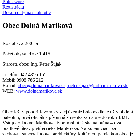
Prihlásenie
Registrácia
Dokumenty na stiahnutie
Obec Dolná Mariková
Rozloha: 2 200 ha
Počet obyvateľov: 1 415
Starosta obce: Ing. Peter Šujak
Telefón: 042 4356 155
Mobil: 0908 786 212
E-mail:
obec@dolnamarikova.sk,
peter.sujak@dolnamarikova.sk
WEB:
www.dolnamarikova.sk
Obec leží v pohorí Javorníky - jej územie bolo osídlené už v období
paleolitu, prvá oficiálna písomná zmienka sa datuje do roku 1321.
Vstup do Dolnej Marikovej tvorí mohutná skalná brána – dva
bradlové útesy pretína rieka Marikovka. Na kopaniciach sa
zachovali súbory ľudovej architektúry, kultúrnou pamiatkou obce je