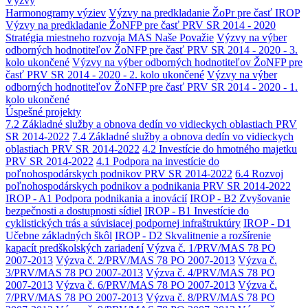
Výzvy
Harmonogramy výziev
Výzvy na predkladanie ŽoPr pre časť IROP
Výzvy na predkladanie ŽoNFP pre časť PRV SR 2014 - 2020
Stratégia miestneho rozvoja MAS Naše Považie
Výzvy na výber
odborných hodnotiteľov ŽoNFP pre časť PRV SR 2014 - 2020 - 3.
kolo ukončené
Výzvy na výber odborných hodnotiteľov ŽoNFP pre
časť PRV SR 2014 - 2020 - 2. kolo ukončené
Výzvy na výber
odborných hodnotiteľov ŽoNFP pre časť PRV SR 2014 - 2020 - 1.
kolo ukončené
Úspešné projekty
7.2 Základné služby a obnova dedín vo vidieckych oblastiach PRV
SR 2014-2022
7.4 Základné služby a obnova dedín vo vidieckych
oblastiach PRV SR 2014-2022
4.2 Investície do hmotného majetku
PRV SR 2014-2022
4.1 Podpora na investície do
poľnohospodárskych podnikov PRV SR 2014-2022
6.4 Rozvoj
poľnohospodárskych podnikov a podnikania PRV SR 2014-2022
IROP - A1 Podpora podnikania a inovácií
IROP - B2 Zvyšovanie
bezpečnosti a dostupnosti sídiel
IROP - B1 Investície do
cyklistických trás a súvisiacej podpornej infraštruktúry
IROP - D1
Učebne základných škôl
IROP - D2 Skvalitnenie a rozšírenie
kapacít predškolských zariadení
Výzva č. 1/PRV/MAS 78 PO
2007-2013
Výzva č. 2/PRV/MAS 78 PO 2007-2013
Výzva č.
3/PRV/MAS 78 PO 2007-2013
Výzva č. 4/PRV/MAS 78 PO
2007-2013
Výzva č. 6/PRV/MAS 78 PO 2007-2013
Výzva č.
7/PRV/MAS 78 PO 2007-2013
Výzva č. 8/PRV/MAS 78 PO