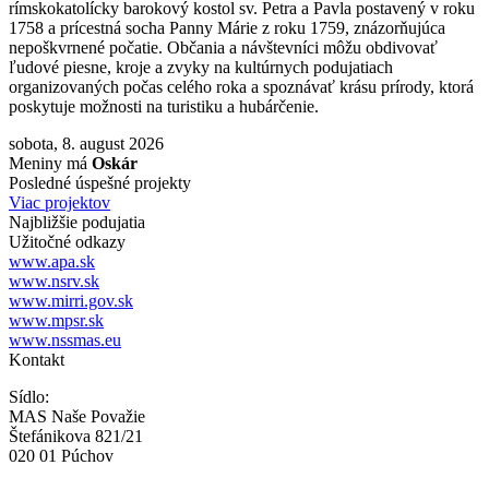
rímskokatolícky barokový kostol sv. Petra a Pavla postavený v roku
1758 a prícestná socha Panny Márie z roku 1759, znázorňujúca
nepoškvrnené počatie. Občania a návštevníci môžu obdivovať
ľudové piesne, kroje a zvyky na kultúrnych podujatiach
organizovaných počas celého roka a spoznávať krásu prírody, ktorá
poskytuje možnosti na turistiku a hubárčenie.
sobota, 8. august 2026
Meniny má
Oskár
Posledné úspešné projekty
Viac projektov
Najbližšie podujatia
Užitočné odkazy
www.apa.sk
www.nsrv.sk
www.mirri.gov.sk
www.mpsr.sk
www.nssmas.eu
Kontakt
Sídlo:
MAS Naše Považie
Štefánikova 821/21
020 01 Púchov