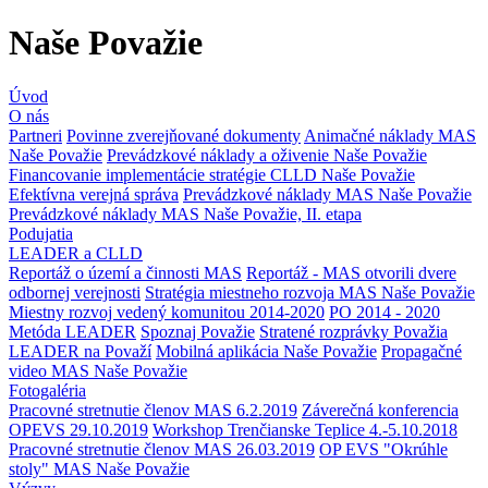
Naše Považie
Úvod
O nás
Partneri
Povinne zverejňované dokumenty
Animačné náklady MAS
Naše Považie
Prevádzkové náklady a oživenie Naše Považie
Financovanie implementácie stratégie CLLD Naše Považie
Efektívna verejná správa
Prevádzkové náklady MAS Naše Považie
Prevádzkové náklady MAS Naše Považie, II. etapa
Podujatia
LEADER a CLLD
Reportáž o území a činnosti MAS
Reportáž - MAS otvorili dvere
odbornej verejnosti
Stratégia miestneho rozvoja MAS Naše Považie
Miestny rozvoj vedený komunitou 2014-2020
PO 2014 - 2020
Metóda LEADER
Spoznaj Považie
Stratené rozprávky Považia
LEADER na Považí
Mobilná aplikácia Naše Považie
Propagačné
video MAS Naše Považie
Fotogaléria
Pracovné stretnutie členov MAS 6.2.2019
Záverečná konferencia
OPEVS 29.10.2019
Workshop Trenčianske Teplice 4.-5.10.2018
Pracovné stretnutie členov MAS 26.03.2019
OP EVS "Okrúhle
stoly" MAS Naše Považie