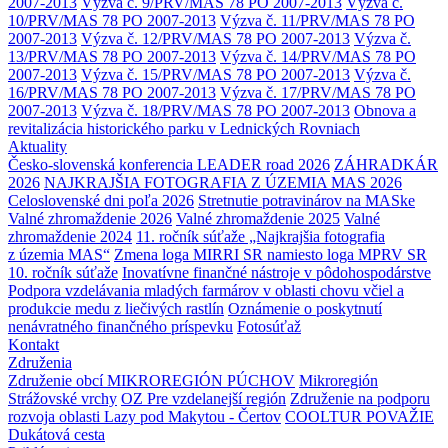
2007-2013
Výzva č. 9/PRV/MAS 78 PO 2007-2013
Výzva č.
10/PRV/MAS 78 PO 2007-2013
Výzva č. 11/PRV/MAS 78 PO
2007-2013
Výzva č. 12/PRV/MAS 78 PO 2007-2013
Výzva č.
13/PRV/MAS 78 PO 2007-2013
Výzva č. 14/PRV/MAS 78 PO
2007-2013
Výzva č. 15/PRV/MAS 78 PO 2007-2013
Výzva č.
16/PRV/MAS 78 PO 2007-2013
Výzva č. 17/PRV/MAS 78 PO
2007-2013
Výzva č. 18/PRV/MAS 78 PO 2007-2013
Obnova a
revitalizácia historického parku v Lednických Rovniach
Aktuality
Česko-slovenská konferencia LEADER road 2026
ZÁHRADKÁR
2026
NAJKRAJŠIA FOTOGRAFIA Z ÚZEMIA MAS 2026
Celoslovenské dni poľa 2026
Stretnutie potravinárov na MASke
Valné zhromaždenie 2026
Valné zhromaždenie 2025
Valné
zhromaždenie 2024
11. ročník súťaže „Najkrajšia fotografia
z územia MAS“
Zmena loga MIRRI SR namiesto loga MPRV SR
10. ročník súťaže
Inovatívne finančné nástroje v pôdohospodárstve
Podpora vzdelávania mladých farmárov v oblasti chovu včiel a
produkcie medu z liečivých rastlín
Oznámenie o poskytnutí
nenávratného finančného príspevku
Fotosúťaž
Kontakt
Združenia
Združenie obcí MIKROREGIÓN PÚCHOV
Mikroregión
Strážovské vrchy
OZ Pre vzdelanejší región
Združenie na podporu
rozvoja oblasti Lazy pod Makytou - Čertov
COOLTUR POVAŽIE
Dukátová cesta