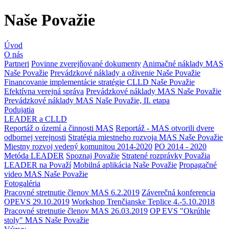
Naše Považie
Úvod
O nás
Partneri
Povinne zverejňované dokumenty
Animačné náklady MAS
Naše Považie
Prevádzkové náklady a oživenie Naše Považie
Financovanie implementácie stratégie CLLD Naše Považie
Efektívna verejná správa
Prevádzkové náklady MAS Naše Považie
Prevádzkové náklady MAS Naše Považie, II. etapa
Podujatia
LEADER a CLLD
Reportáž o území a činnosti MAS
Reportáž - MAS otvorili dvere
odbornej verejnosti
Stratégia miestneho rozvoja MAS Naše Považie
Miestny rozvoj vedený komunitou 2014-2020
PO 2014 - 2020
Metóda LEADER
Spoznaj Považie
Stratené rozprávky Považia
LEADER na Považí
Mobilná aplikácia Naše Považie
Propagačné
video MAS Naše Považie
Fotogaléria
Pracovné stretnutie členov MAS 6.2.2019
Záverečná konferencia
OPEVS 29.10.2019
Workshop Trenčianske Teplice 4.-5.10.2018
Pracovné stretnutie členov MAS 26.03.2019
OP EVS "Okrúhle
stoly" MAS Naše Považie