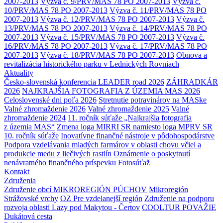
2007-2013
Výzva č. 9/PRV/MAS 78 PO 2007-2013
Výzva č.
10/PRV/MAS 78 PO 2007-2013
Výzva č. 11/PRV/MAS 78 PO
2007-2013
Výzva č. 12/PRV/MAS 78 PO 2007-2013
Výzva č.
13/PRV/MAS 78 PO 2007-2013
Výzva č. 14/PRV/MAS 78 PO
2007-2013
Výzva č. 15/PRV/MAS 78 PO 2007-2013
Výzva č.
16/PRV/MAS 78 PO 2007-2013
Výzva č. 17/PRV/MAS 78 PO
2007-2013
Výzva č. 18/PRV/MAS 78 PO 2007-2013
Obnova a
revitalizácia historického parku v Lednických Rovniach
Aktuality
Česko-slovenská konferencia LEADER road 2026
ZÁHRADKÁR
2026
NAJKRAJŠIA FOTOGRAFIA Z ÚZEMIA MAS 2026
Celoslovenské dni poľa 2026
Stretnutie potravinárov na MASke
Valné zhromaždenie 2026
Valné zhromaždenie 2025
Valné
zhromaždenie 2024
11. ročník súťaže „Najkrajšia fotografia
z územia MAS“
Zmena loga MIRRI SR namiesto loga MPRV SR
10. ročník súťaže
Inovatívne finančné nástroje v pôdohospodárstve
Podpora vzdelávania mladých farmárov v oblasti chovu včiel a
produkcie medu z liečivých rastlín
Oznámenie o poskytnutí
nenávratného finančného príspevku
Fotosúťaž
Kontakt
Združenia
Združenie obcí MIKROREGIÓN PÚCHOV
Mikroregión
Strážovské vrchy
OZ Pre vzdelanejší región
Združenie na podporu
rozvoja oblasti Lazy pod Makytou - Čertov
COOLTUR POVAŽIE
Dukátová cesta