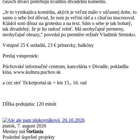
časoch diváci potrebujú kvalitnú divadelnú komédiu.
„Je to vynikajúca komédia, akých je veľmi málo v súčasnej dobe, to
samo o sebe bol dôvod, že som ju veľmi rád a s chuťou inscenoval.
Kládol som dôraz na grotesku a na text. Sám o sebe je tak bohatý,
tak divadelný, že je ho radosť robiť. Má neobyčajné premeny,
neobyčajné obrazy," povedal po premiére režisér Vladimír Strnisko.
Vstupné 25 € sedadlá, 23 € prístavky, balkóny
Predaj vstupeniek:
Púchovské informačné centrum, kancelária v Divadle, pokladňa
kina, www.kultura.puchov.sk
a cez sieť Ticketportal.sk = len 15., 16. rad
Dĺžka podujatia: 120 minút
piatok, 7. august 2026
Meniny má
Štefánia
Posledné úspešné projekty