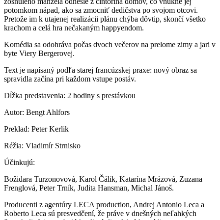
zosnulého manžela odnesie z cintorína domov, čo vnukne jej
potomkom nápad, ako sa zmocniť dedičstva po svojom otcovi.
Pretože im k utajenej realizácii plánu chýba dôvtip, skončí všetko
krachom a celá hra nečakaným happyendom.
Komédia sa odohráva počas dvoch večerov na prelome zimy a jari v
byte Viery Bergerovej.
Text je napísaný podľa starej francúzskej praxe: nový obraz sa
spravidla začína pri každom vstupe postáv.
Dĺžka predstavenia: 2 hodiny s prestávkou
Autor: Bengt Ahlfors
Preklad: Peter Kerlik
Réžia: Vladimír Strnisko
Účinkujú:
Božidara Turzonovová, Karol Čálik, Katarína Mrázová, Zuzana
Frenglová, Peter Trník, Judita Hansman, Michal Jánoš.
Producenti z agentúry LECA production, Andrej Antonio Leca a
Roberto Leca sú presvedčení, že práve v dnešných neľahkých