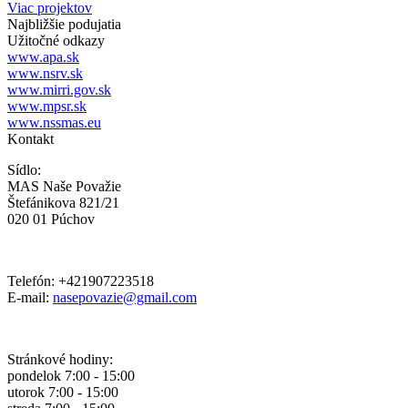
Viac projektov
Najbližšie podujatia
Užitočné odkazy
www.apa.sk
www.nsrv.sk
www.mirri.gov.sk
www.mpsr.sk
www.nssmas.eu
Kontakt
Sídlo:
MAS Naše Považie
Štefánikova 821/21
020 01 Púchov
Telefón: +421907223518
E-mail:
nasepovazie@gmail.com
Stránkové hodiny:
pondelok 7:00 - 15:00
utorok 7:00 - 15:00