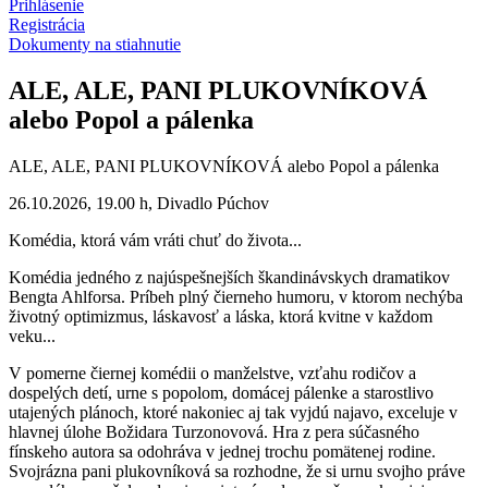
Prihlásenie
Registrácia
Dokumenty na stiahnutie
ALE, ALE, PANI PLUKOVNÍKOVÁ
alebo Popol a pálenka
ALE, ALE, PANI PLUKOVNÍKOVÁ alebo Popol a pálenka
26.10.2026, 19.00 h, Divadlo Púchov
Komédia, ktorá vám vráti chuť do života...
Komédia jedného z najúspešnejších škandinávskych dramatikov
Bengta Ahlforsa. Príbeh plný čierneho humoru, v ktorom nechýba
životný optimizmus, láskavosť a láska, ktorá kvitne v každom
veku...
V pomerne čiernej komédii o manželstve, vzťahu rodičov a
dospelých detí, urne s popolom, domácej pálenke a starostlivo
utajených plánoch, ktoré nakoniec aj tak vyjdú najavo, exceluje v
hlavnej úlohe Božidara Turzonovová. Hra z pera súčasného
fínskeho autora sa odohráva v jednej trochu pomätenej rodine.
Svojrázna pani plukovníková sa rozhodne, že si urnu svojho práve