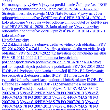
Výzvy
Harmonogramy výziev
Výzvy na predkladanie ŽoPr pre časť IROP
Výzvy na predkladanie ŽoNFP pre časť PRV SR 2014 - 2020
Stratégia miestneho rozvoja MAS Naše Považie
Výzvy na výber
odborných hodnotiteľov ŽoNFP pre časť PRV SR 2014 - 2020 - 3.
kolo ukončené
Výzvy na výber odborných hodnotiteľov ŽoNFP pre
časť PRV SR 2014 - 2020 - 2. kolo ukončené
Výzvy na výber
odborných hodnotiteľov ŽoNFP pre časť PRV SR 2014 - 2020 - 1.
kolo ukončené
Úspešné projekty
7.2 Základné služby a obnova dedín vo vidieckych oblastiach PRV
SR 2014-2022
7.4 Základné služby a obnova dedín vo vidieckych
oblastiach PRV SR 2014-2022
4.2 Investície do hmotného majetku
PRV SR 2014-2022
4.1 Podpora na investície do
poľnohospodárskych podnikov PRV SR 2014-2022
6.4 Rozvoj
poľnohospodárskych podnikov a podnikania PRV SR 2014-2022
IROP - A1 Podpora podnikania a inovácií
IROP - B2 Zvyšovanie
bezpečnosti a dostupnosti sídiel
IROP - B1 Investície do
cyklistických trás a súvisiacej podpornej infraštruktúry
IROP - D1
Učebne základných škôl
IROP - D2 Skvalitnenie a rozšírenie
kapacít predškolských zariadení
Výzva č. 1/PRV/MAS 78 PO
2007-2013
Výzva č. 2/PRV/MAS 78 PO 2007-2013
Výzva č.
3/PRV/MAS 78 PO 2007-2013
Výzva č. 4/PRV/MAS 78 PO
2007-2013
Výzva č. 6/PRV/MAS 78 PO 2007-2013
Výzva č.
7/PRV/MAS 78 PO 2007-2013
Výzva č. 8/PRV/MAS 78 PO