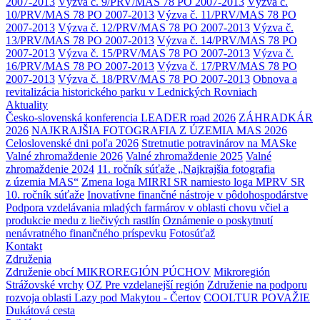
2007-2013
Výzva č. 9/PRV/MAS 78 PO 2007-2013
Výzva č.
10/PRV/MAS 78 PO 2007-2013
Výzva č. 11/PRV/MAS 78 PO
2007-2013
Výzva č. 12/PRV/MAS 78 PO 2007-2013
Výzva č.
13/PRV/MAS 78 PO 2007-2013
Výzva č. 14/PRV/MAS 78 PO
2007-2013
Výzva č. 15/PRV/MAS 78 PO 2007-2013
Výzva č.
16/PRV/MAS 78 PO 2007-2013
Výzva č. 17/PRV/MAS 78 PO
2007-2013
Výzva č. 18/PRV/MAS 78 PO 2007-2013
Obnova a
revitalizácia historického parku v Lednických Rovniach
Aktuality
Česko-slovenská konferencia LEADER road 2026
ZÁHRADKÁR
2026
NAJKRAJŠIA FOTOGRAFIA Z ÚZEMIA MAS 2026
Celoslovenské dni poľa 2026
Stretnutie potravinárov na MASke
Valné zhromaždenie 2026
Valné zhromaždenie 2025
Valné
zhromaždenie 2024
11. ročník súťaže „Najkrajšia fotografia
z územia MAS“
Zmena loga MIRRI SR namiesto loga MPRV SR
10. ročník súťaže
Inovatívne finančné nástroje v pôdohospodárstve
Podpora vzdelávania mladých farmárov v oblasti chovu včiel a
produkcie medu z liečivých rastlín
Oznámenie o poskytnutí
nenávratného finančného príspevku
Fotosúťaž
Kontakt
Združenia
Združenie obcí MIKROREGIÓN PÚCHOV
Mikroregión
Strážovské vrchy
OZ Pre vzdelanejší región
Združenie na podporu
rozvoja oblasti Lazy pod Makytou - Čertov
COOLTUR POVAŽIE
Dukátová cesta