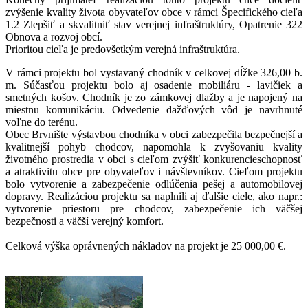
zvýšenie kvality života obyvateľov obce v rámci Špecifického cieľa
1.2 Zlepšiť a skvalitniť stav verejnej infraštruktúry, Opatrenie 322
Obnova a rozvoj obcí.
Prioritou cieľa je predovšetkým verejná infraštruktúra.
V rámci projektu bol vystavaný chodník v celkovej dĺžke 326,00 b.
m. Súčasťou projektu bolo aj osadenie mobiliáru - lavičiek a
smetných košov. Chodník je zo zámkovej dlažby a je napojený na
miestnu komunikáciu. Odvedenie dažďových vôd je navrhnuté
voľne do terénu.
Obec Brvnište výstavbou chodníka v obci zabezpečila bezpečnejší a
kvalitnejší pohyb chodcov, napomohla k zvyšovaniu kvality
životného prostredia v obci s cieľom zvýšiť konkurencieschopnosť
a atraktivitu obce pre obyvateľov i návštevníkov. Cieľom projektu
bolo vytvorenie a zabezpečenie odlúčenia pešej a automobilovej
dopravy. Realizáciou projektu sa naplnili aj ďalšie ciele, ako napr.:
vytvorenie priestoru pre chodcov, zabezpečenie ich väčšej
bezpečnosti a väčší verejný komfort.
Celková výška oprávnených nákladov na projekt je 25 000,00 €.