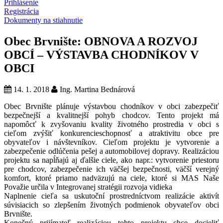
Prihlásenie
Registrácia
Dokumenty na stiahnutie
Obec Brvnište: OBNOVA A ROZVOJ
OBCÍ – VÝSTAVBA CHODNÍKOV V
OBCI
14. 1. 2018
Ing. Martina Bednárová
Obec Brvnište plánuje výstavbou chodníkov v obci zabezpečiť
bezpečnejší a kvalitnejší pohyb chodcov. Tento projekt má
napomôcť k zvyšovaniu kvality životného prostredia v obci s
cieľom zvýšiť konkurencieschopnosť a atraktivitu obce pre
obyvateľov i návštevníkov. Cieľom projektu je vytvorenie a
zabezpečenie odlúčenia pešej a automobilovej dopravy. Realizáciou
projektu sa napĺňajú aj ďalšie ciele, ako napr.: vytvorenie priestoru
pre chodcov, zabezpečenie ich väčšej bezpečnosti, väčší verejný
komfort, ktoré priamo nadväzujú na ciele, ktoré si MAS Naše
Považie určila v Integrovanej stratégii rozvoja vidieka
Naplnenie cieľa sa uskutoční prostredníctvom realizácie aktivít
súvisiacich so zlepšením životných podmienok obyvateľov obci
Brvnište.
Konečný prijímateľ realizáciou tohto projektu chce docieliť