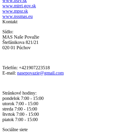
www.nsrv.sk
www.mirri.gov.sk
www.mpsr.sk
www.nssmas.eu
Kontakt
Sídlo:
MAS Naše Považie
Štefánikova 821/21
020 01 Púchov
Telefón: +421907223518
E-mail:
nasepovazie@gmail.com
Stránkové hodiny:
pondelok 7:00 - 15:00
utorok 7:00 - 15:00
streda 7:00 - 15:00
štvrtok 7:00 - 15:00
piatok 7:00 - 15:00
Sociálne siete