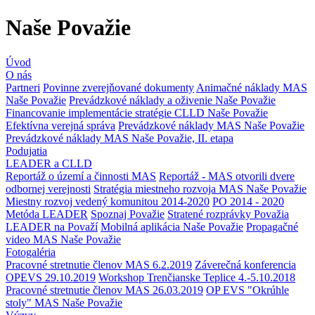
Naše Považie
Úvod
O nás
Partneri
Povinne zverejňované dokumenty
Animačné náklady MAS
Naše Považie
Prevádzkové náklady a oživenie Naše Považie
Financovanie implementácie stratégie CLLD Naše Považie
Efektívna verejná správa
Prevádzkové náklady MAS Naše Považie
Prevádzkové náklady MAS Naše Považie, II. etapa
Podujatia
LEADER a CLLD
Reportáž o území a činnosti MAS
Reportáž - MAS otvorili dvere
odbornej verejnosti
Stratégia miestneho rozvoja MAS Naše Považie
Miestny rozvoj vedený komunitou 2014-2020
PO 2014 - 2020
Metóda LEADER
Spoznaj Považie
Stratené rozprávky Považia
LEADER na Považí
Mobilná aplikácia Naše Považie
Propagačné
video MAS Naše Považie
Fotogaléria
Pracovné stretnutie členov MAS 6.2.2019
Záverečná konferencia
OPEVS 29.10.2019
Workshop Trenčianske Teplice 4.-5.10.2018
Pracovné stretnutie členov MAS 26.03.2019
OP EVS "Okrúhle
stoly" MAS Naše Považie