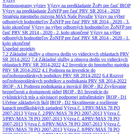
Výzvy
Harmonogramy výziev
Výzvy na predkladanie ŽoPr pre časť IROP
Výzvy na predkladanie ŽoNFP pre časť PRV SR 2014 - 2020
Stratégia miestneho rozvoja MAS Naše Považie
Výzvy na výber
odborných hodnotiteľov ŽoNFP pre časť PRV SR 2014 - 2020 - 3.
kolo ukončené
Výzvy na výber odborných hodnotiteľov ŽoNFP pre
časť PRV SR 2014 - 2020 - 2. kolo ukončené
Výzvy na výber
odborných hodnotiteľov ŽoNFP pre časť PRV SR 2014 - 2020 - 1.
kolo ukončené
Úspešné projekty
7.2 Základné služby a obnova dedín vo vidieckych oblastiach PRV
SR 2014-2022
7.4 Základné služby a obnova dedín vo vidieckych
oblastiach PRV SR 2014-2022
4.2 Investície do hmotného majetku
PRV SR 2014-2022
4.1 Podpora na investície do
poľnohospodárskych podnikov PRV SR 2014-2022
6.4 Rozvoj
poľnohospodárskych podnikov a podnikania PRV SR 2014-2022
IROP - A1 Podpora podnikania a inovácií
IROP - B2 Zvyšovanie
bezpečnosti a dostupnosti sídiel
IROP - B1 Investície do
cyklistických trás a súvisiacej podpornej infraštruktúry
IROP - D1
Učebne základných škôl
IROP - D2 Skvalitnenie a rozšírenie
kapacít predškolských zariadení
Výzva č. 1/PRV/MAS 78 PO
2007-2013
Výzva č. 2/PRV/MAS 78 PO 2007-2013
Výzva č.
3/PRV/MAS 78 PO 2007-2013
Výzva č. 4/PRV/MAS 78 PO
2007-2013
Výzva č. 6/PRV/MAS 78 PO 2007-2013
Výzva č.
7/PRV/MAS 78 PO 2007-2013
Výzva č. 8/PRV/MAS 78 PO